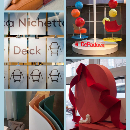
THE NORTH FACE
/
VALEXTRA
/
VIONNET