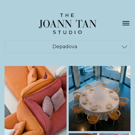
Depadova
ACQUA DI PARMA
/
ALESSI
/
BOLON
/
CORNELIANI
/
DARKPARK
/
DEPADOVA
/
DIOR
/
EMILIO PUCCI
/
EXCELSIOR
/
FENDI
/
FERRAGAMO
/
HERMÈS
/
LA DOUBLE J
/
NK
/
NORDISKA MUSEET
/
PIRELLI
/
PREMIATA
/
ROMANENGO
/
SANTA MARIA NOVELLA
/
SCHULLIN
/